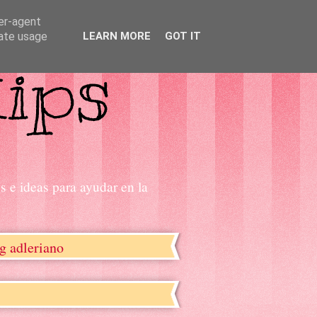
ser-agent
rate usage
LEARN MORE
GOT IT
s e ideas para ayudar en la
g adleriano