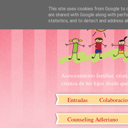
This site uses cookies from Google to de
are shared with Google along with perfo
statistics, and to detect and address a
Asesoramiento familiar, crian
crianza de tus hijos desde qu
Entradas
Colaboracio
Recursos descargables
Counseling Adleriano