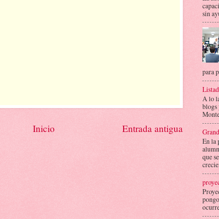
capaci
sin ay
para p
Lista
A lo l
blogs
Montes
Inicio
Entrada antigua
Grand
En la
alumno
que se
crecie
proye
Proye
pongo 
ocurre