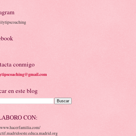
tagram
lytipscoaching
ebook
tacta conmigo
ytipscoaching@gmail.com
ar en este blog
LABORO CON:
//www.hacerfamilia.com/
/ctif.madridoeste.educa.madrid.org