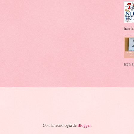
han h.
leen a
Con la tecnología de
Blogger
.