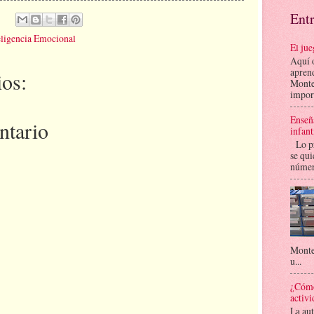
Ent
eligencia Emocional
El ju
Aquí o
aprend
os:
Monte
import
Enseña
ntario
infant
Lo pr
se qui
número
Montes
u...
¿Cómo
activi
La au