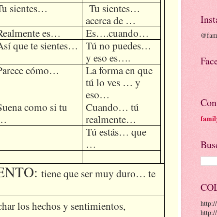
Tu sientes…
Tu sientes…
Ins
acerca de …
Realmente es…
Es….cuando…
@fami
Así que te sientes…
Tú no puedes…
y eso es….
Fac
Parece cómo…
La forma en que
tú lo ves … y
eso…
Con
Suena como si tu
Cuando… tú
…
realmente…
famil
Tú estás… que
…
Busc
ENTO:
tiene que ser muy duro… te
CO
http:
char los hechos y sentimientos,
http:/