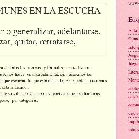
www.e
MUNES EN LA ESCUCHA
Etiq
r o generalizar, adelantarse,
Aula 
ar, quitar, retratarse,
Crian
Intel
Juego
Juego
en de todas las maneras y fórmulas para realizar una
Litera
queremos hacer una retroalimentación , usaremos las
Monte
 al que escuchas lo que está diciendo. En cambio si queremos
 está sintiendo .
adole
l te va saliendo, cuanto mas practiques, te resultará mas
coach
 poco, por categorías.
comun
discip
impri
minds