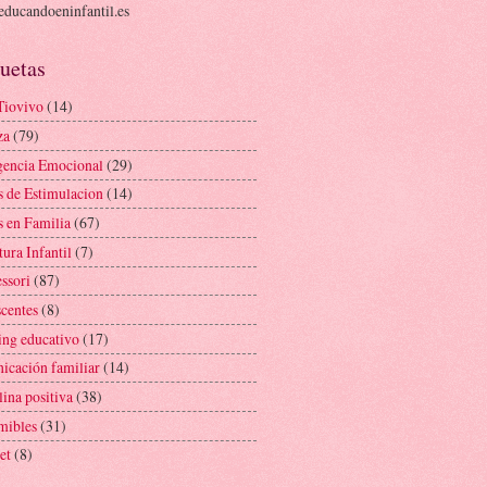
ducandoeninfantil.es
uetas
Tiovivo
(14)
za
(79)
igencia Emocional
(29)
s de Estimulacion
(14)
s en Familia
(67)
tura Infantil
(7)
ssori
(87)
scentes
(8)
ing educativo
(17)
icación familiar
(14)
lina positiva
(38)
mibles
(31)
et
(8)