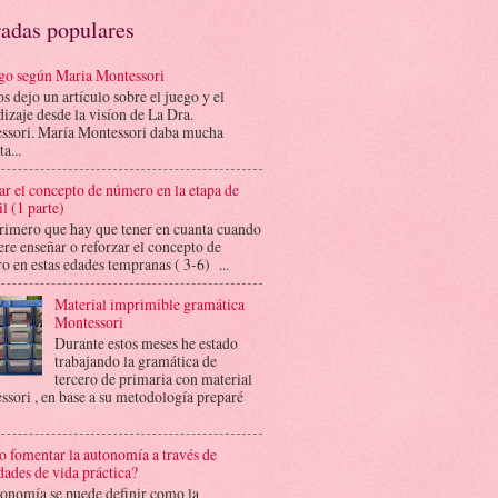
radas populares
ego según Maria Montessori
s dejo un artículo sobre el juego y el
izaje desde la visíon de La Dra.
ssori. María Montessori daba mucha
a...
r el concepto de número en la etapa de
il (1 parte)
imero que hay que tener en cuanta cuando
ere enseñar o reforzar el concepto de
 en estas edades tempranas ( 3-6) ...
Material imprimible gramática
Montessori
Durante estos meses he estado
trabajando la gramática de
tercero de primaria con material
sori , en base a su metodología preparé
 fomentar la autonomía a través de
dades de vida práctica?
tonomía se puede definir como la