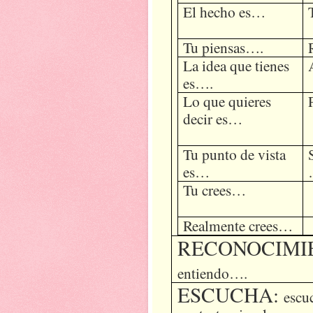
El hecho es…
Tu piensas….
La idea que tienes
es….
Lo que quieres
decir es…
Tu punto de vista
es…
Tu crees…
Realmente crees…
RECONOCIMI
entiendo….
ESCUCHA:
escu