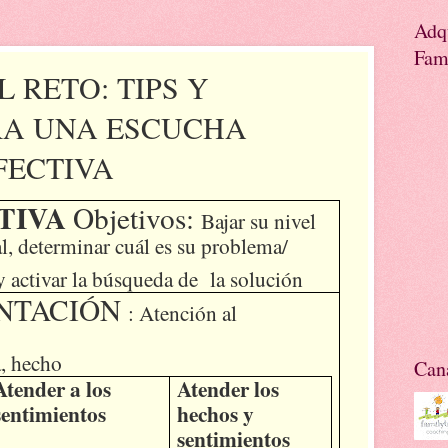
Adq
Fami
 RETO: TIPS Y
RA UNA ESCUCHA
FECTIVA
TIVA
Objetivos:
Bajar su nivel
l, determinar cuál es su problema/
y activar la búsqueda de
la solución
NTACIÓN
: Atención al
a, hecho
Cana
Atender a los
Atender los
sentimientos
hechos y
sentimientos