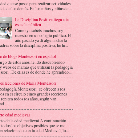
dad que se posee para realizar actividades
uda de los demás. En los niños y niñas de ...
La Disciplina Positiva llega a la
escuela pública
Como ya sabéis muchos, soy
maestra en un colegio público. El
año pasado ya di alguna charla
adres sobre la disciplina positiva, he hi...
do de blogs Montessori en español
argo de estos años he ido descubriendo
 y webs de mamás que utilizan la pedagogía
sori . De ellas es de donde he aprendido...
es lecciones de María Montessori
 pedagogía Montessori se ofrecen a los
s en el círculo cinco grandes lecciones
 repiten todos los años, según van
nd...
cto edad medieval
cto de la edad medieval A continuación
todos los objetivos posibles que se me
n relacionado con la edad Medieval, lu...