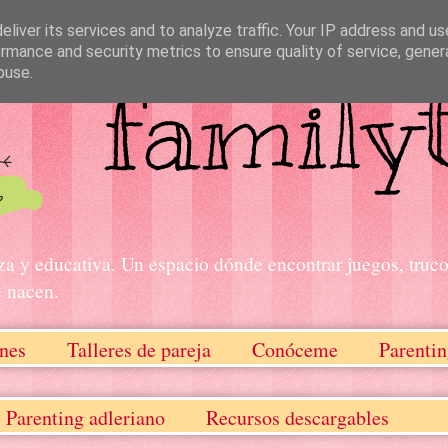
liver its services and to analyze traffic. Your IP address and u
rmance and security metrics to ensure quality of service, gene
buse.
za y educativa. Un espacio dónde encontrar juegos, truco
e nacen.
nes
Talleres de pareja
Conóceme
Parentin
Parenting adleriano
Recursos descargables