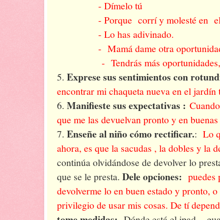
- Dímelo tú
- Porque corrí y molesté en el re
- Lo has adivinado.
- Mamá dame otra oportunida
- Tendrás más oportunidades, per
Exprese sus sentimientos con rotund
5.
encontrar mi chaqueta nueva en el jardín t
Manifieste sus expectativas :
6.
Cuando 
que me las devuelvan pronto y en buenas
Enseñe al niño cómo rectificar.
7.
:
Lo q
ahora, es que la sacudas , la dobles y la 
continúa olvidándose de devolver lo pres
Dele opciones:
que se le presta.
puedes p
devolverme lo en buen estado y pronto, o
privilegio de usar mis cosas. De tí depen
tome medidas:
Dónde está el ipad, - gu