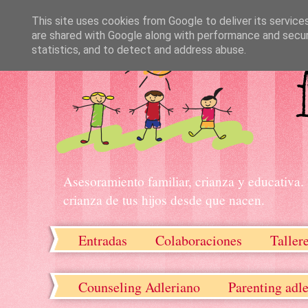
This site uses cookies from Google to deliver its service
are shared with Google along with performance and securi
statistics, and to detect and address abuse.
Asesoramiento familiar, crianza y educativa.
crianza de tus hijos desde que nacen.
Entradas
Colaboraciones
Taller
Recursos descargables
Counseling Adleriano
Parenting adl