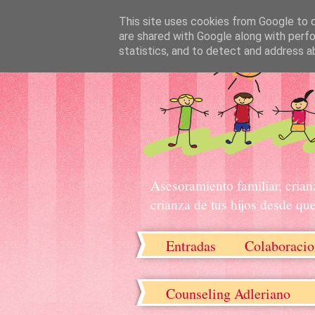
This site uses cookies from Google to de
are shared with Google along with perfo
statistics, and to detect and address a
Asesoramiento familiar, crian
crianza de tus hijos desde qu
Entradas
Colaboracio
Recursos descargables
Counseling Adleriano