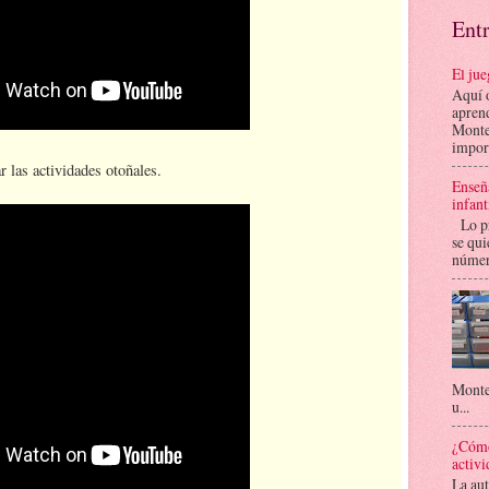
Ent
El ju
Aquí o
aprend
Monte
import
 las actividades otoñales.
Enseña
infant
Lo pr
se qui
número
Montes
u...
¿Cómo
activi
La au