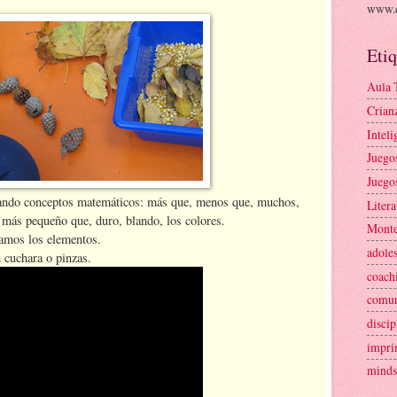
www.e
Etiq
Aula 
Crian
Intel
Juego
Juego
ando conceptos matemáticos: más que, menos que, muchos,
Litera
 más pequeño que, duro, blando, los colores.
Monte
tamos los elementos.
adole
 cuchara o pinzas.
coach
comun
discip
impri
minds