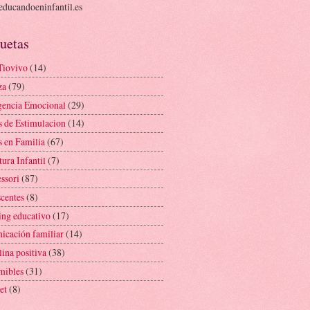
ducandoeninfantil.es
uetas
Tiovivo
(14)
za
(79)
igencia Emocional
(29)
s de Estimulacion
(14)
s en Familia
(67)
tura Infantil
(7)
ssori
(87)
scentes
(8)
ing educativo
(17)
icación familiar
(14)
lina positiva
(38)
mibles
(31)
et
(8)