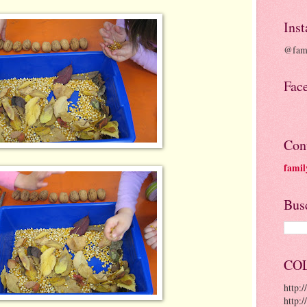
Ins
@fami
Fac
Con
famil
Busc
CO
http:
http:/