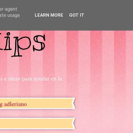
ser-agent
rate usage
LEARN MORE
GOT IT
s e ideas para ayudar en la
g adleriano