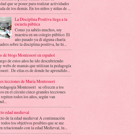
dad que se posee para realizar actividades
uda de los demás. En los niños y niñas de ...
La Disciplina Positiva llega a la
escuela pública
Como ya sabéis muchos, soy
maestra en un colegio público. El
año pasado ya di alguna charla
adres sobre la disciplina positiva, he hi...
do de blogs Montessori en español
argo de estos años he ido descubriendo
 y webs de mamás que utilizan la pedagogía
sori . De ellas es de donde he aprendido...
es lecciones de María Montessori
 pedagogía Montessori se ofrecen a los
s en el círculo cinco grandes lecciones
 repiten todos los años, según van
nd...
cto edad medieval
cto de la edad medieval A continuación
todos los objetivos posibles que se me
n relacionado con la edad Medieval, lu...