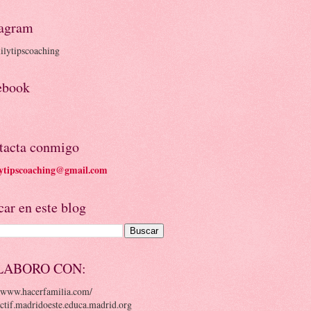
tagram
lytipscoaching
ebook
tacta conmigo
ytipscoaching@gmail.com
ar en este blog
LABORO CON:
//www.hacerfamilia.com/
/ctif.madridoeste.educa.madrid.org