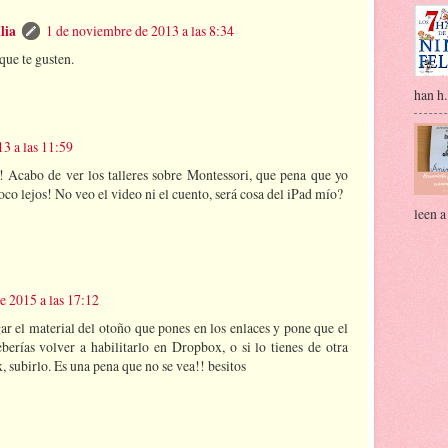
lia
1 de noviembre de 2013 a las 8:34
que te gusten.
han h.
3 a las 11:59
! Acabo de ver los talleres sobre Montessori, que pena que yo
poco lejos! No veo el video ni el cuento, será cosa del iPad mío?
leen a
e 2015 a las 17:12
ar el material del otoño que pones en los enlaces y pone que el
eberías volver a habilitarlo en Dropbox, o si lo tienes de otra
 subirlo. Es una pena que no se vea!! besitos