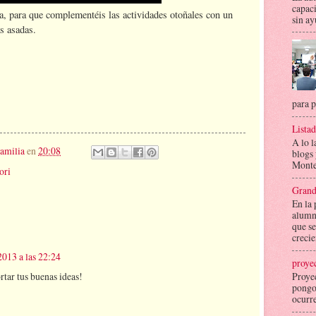
capaci
ra, para que complementéis las actividades otoñales con un
sin ay
s asadas.
para p
Lista
A lo l
amilia
en
20:08
blogs
Montes
ori
Grand
En la
alumno
que se
crecie
2013 a las 22:24
proye
Proye
tar tus buenas ideas!
pongo 
ocurre