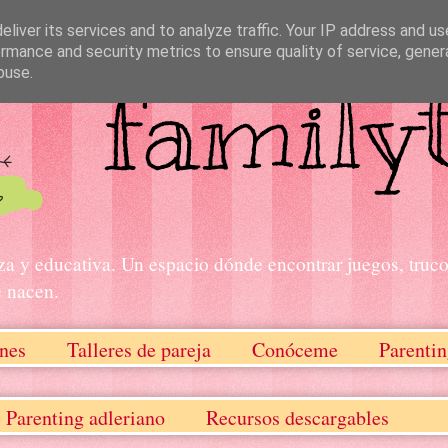
liver its services and to analyze traffic. Your IP address and u
rmance and security metrics to ensure quality of service, gene
buse.
za y educativa. Un espacio dónde encontrar juegos, truco
e nacen.
nes
Talleres de pareja
Conóceme
Parentin
Parenting adleriano
Recursos descargables