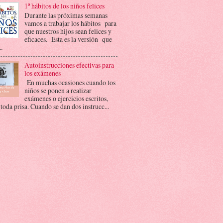
1º hábitos de los niños felices
Durante las próximas semanas
vamos a trabajar los hábitos para
que nuestros hijos sean felices y
eficaces. Esta es la versión que
..
Autoinstrucciones efectivas para
los exámenes
En muchas ocasiones cuando los
niños se ponen a realizar
exámenes o ejercicios escritos,
 toda prisa. Cuando se dan dos instrucc...