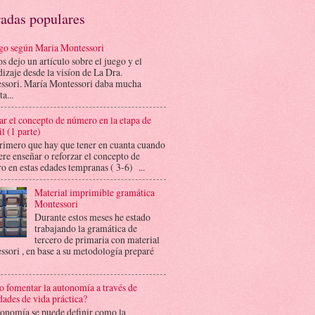
radas populares
ego según Maria Montessori
s dejo un artículo sobre el juego y el
izaje desde la visíon de La Dra.
ssori. María Montessori daba mucha
a...
r el concepto de número en la etapa de
il (1 parte)
imero que hay que tener en cuanta cuando
ere enseñar o reforzar el concepto de
 en estas edades tempranas ( 3-6) ...
Material imprimible gramática
Montessori
Durante estos meses he estado
trabajando la gramática de
tercero de primaria con material
sori , en base a su metodología preparé
 fomentar la autonomía a través de
dades de vida práctica?
tonomía se puede definir como la