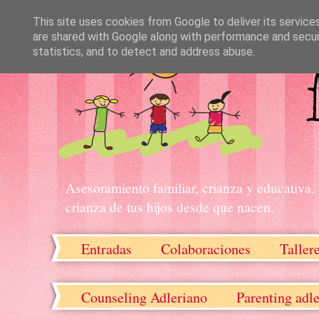
This site uses cookies from Google to deliver its service
are shared with Google along with performance and securi
statistics, and to detect and address abuse.
Asesoramiento familiar, crianza y educativa.
crianza de tus hijos desde que nacen.
Entradas
Colaboraciones
Taller
Recursos descargables
Counseling Adleriano
Parenting adl