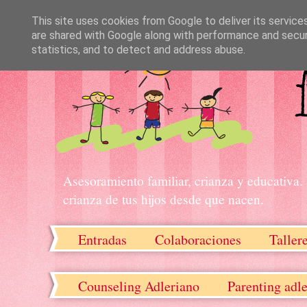
This site uses cookies from Google to deliver its service
are shared with Google along with performance and securi
statistics, and to detect and address abuse.
Asesoramiento familiar, crianza y educativa.
crianza de tus hijos desde que nacen.
Entradas
Colaboraciones
Taller
Recursos descargables
Counseling Adleriano
Parenting adl