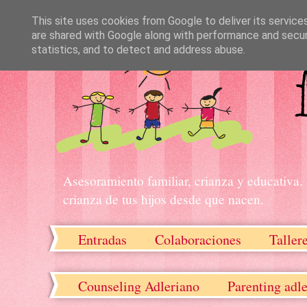
This site uses cookies from Google to deliver its service
are shared with Google along with performance and securi
statistics, and to detect and address abuse.
Asesoramiento familiar, crianza y educativa.
crianza de tus hijos desde que nacen.
Entradas
Colaboraciones
Taller
Recursos descargables
Counseling Adleriano
Parenting adl