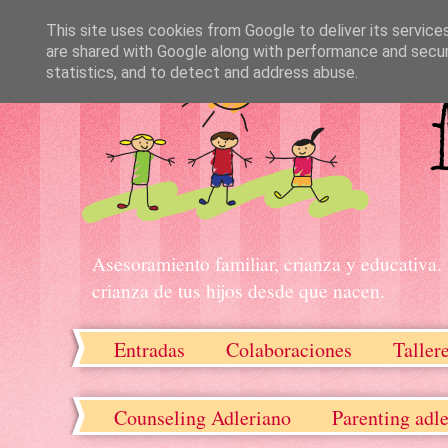
This site uses cookies from Google to deliver its service
are shared with Google along with performance and securi
statistics, and to detect and address abuse.
Asesoramiento familiar, crianza y educativa.
crianza de tus hijos desde que nacen.
Entradas
Colaboraciones
Taller
Recursos descargables
Counseling Adleriano
Parenting adl