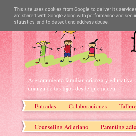
This site uses cookies from Google to deliver its service
are shared with Google along with performance and securi
statistics, and to detect and address abuse.
Asesoramiento familiar, crianza y educativa.
crianza de tus hijos desde que nacen.
Entradas
Colaboraciones
Taller
Recursos descargables
Counseling Adleriano
Parenting adl