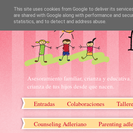
This site uses cookies from Google to deliver its service
are shared with Google along with performance and securi
statistics, and to detect and address abuse.
Asesoramiento familiar, crianza y educativa.
crianza de tus hijos desde que nacen.
Entradas
Colaboraciones
Taller
Recursos descargables
Counseling Adleriano
Parenting adl